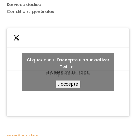
Services dédiés
Conditions générales
Cliquez sur « J’accepte » pour activer
Twitter
Tweets by TFTLabs
Politique de cookies
J’accepte