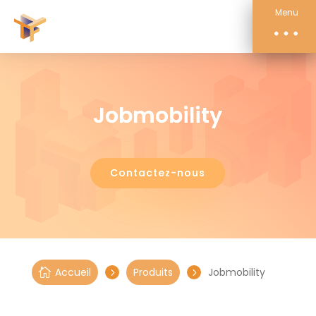
Compétences
Menu
Actualités
À propos
Contact
Jobmobility
Contactez-nous
Accueil
Produits
Jobmobility

5
5