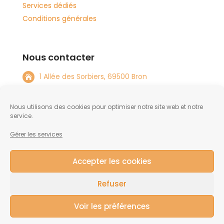
Services dédiés
Conditions générales
Nous contacter
1 Allée des Sorbiers, 69500 Bron

+33 4 72 15 08 82

Nous utilisons des cookies pour optimiser notre site web et notre
info@tftlabs.com

service.
Gérer les services
NOUS CONTACTER
Accepter les cookies
Refuser
Voir les préférences
© Copyright 2026. All Rights Reserved, Made with 🧡 by TFTLabs |
Politique