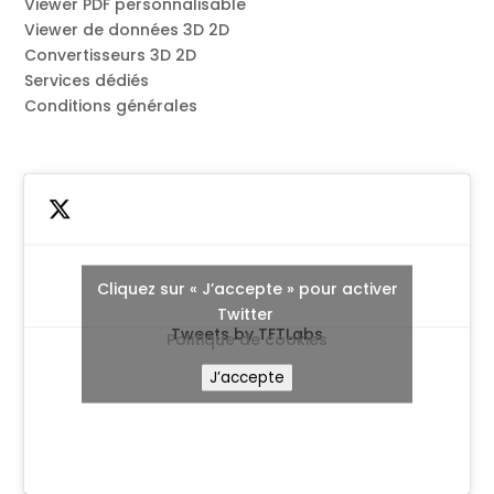
Viewer PDF personnalisable
Viewer de données 3D 2D
Convertisseurs 3D 2D
Services dédiés
Conditions générales
Cliquez sur « J’accepte » pour activer
Twitter
Tweets by TFTLabs
Politique de cookies
J’accepte