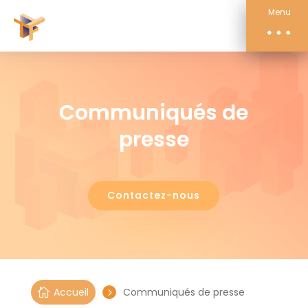
Compétences
Menu
Actualités
À propos
Contact
Communiqués de
presse
Contactez-nous
Accueil
Communiqués de presse

5