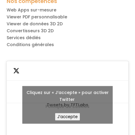
Nos compétences
Web Apps sur-mesure
Viewer PDF personnalisable
Viewer de données 3D 2D
Convertisseurs 3D 2D
Services dédiés
Conditions générales
Cliquez sur « J’accepte » pour activer
Twitter
Tweets by TFTLabs
Politique de cookies
J’accepte