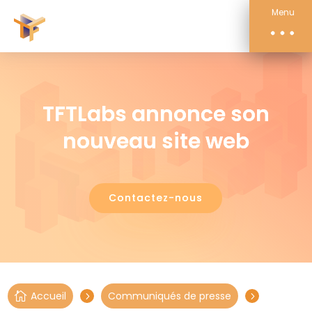
Compétences
Menu
Actualités
À propos
Contact
TFTLabs annonce son
nouveau site web
Contactez-nous
Accueil
Communiqués de presse

5
5