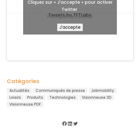
Cliquez sur « J’accepte » pour activer
Twitter
Tweets by TFTLabs
Politique de cookies
J’accepte
Catégories
Actualités
Communiqués de presse
Jobmobility
Loisirs
Produits
Technologies
Visionneuse 3D
Visionneuse PDF
Facebook
LinkedIn
Twitter