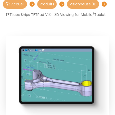
Accueil
Produits
Visionneuse 3D

5
5
5
TFTLabs Ships TFTPad V1.0 : 3D Viewing for Mobile/Tablet