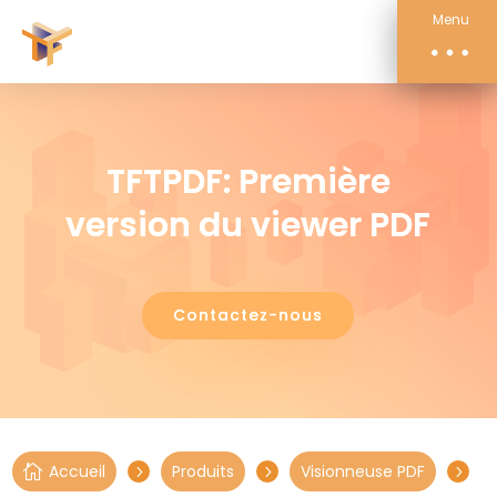
Compétences
Menu
Actualités
À propos
Contact
TFTPDF: Première
version du viewer PDF
Contactez-nous
Accueil
Produits
Visionneuse PDF

5
5
5