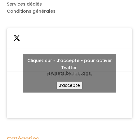
Services dédiés
Conditions générales
Cliquez sur « J’accepte » pour activer
Twitter
Tweets by TFTLabs
Politique de cookies
J’accepte
Catégories