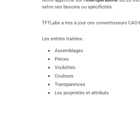
Notre approche sur
l’interopérabilité
3D/2D est 
selon ses besoins ou spécificités.
TFTLabs a mis à jour ces convertisseurs CAO-B
Les entités traitées :
Assemblages
Pièces
Visibilités
Couleurs
Transparences
Les propriétés et attributs