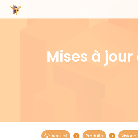
Mises à jou
Accueil
Produits
Visionn

5
5