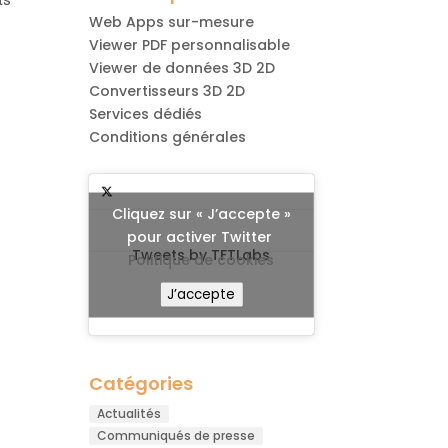
ts
Web Apps sur-mesure
Viewer PDF personnalisable
Viewer de données 3D 2D
Convertisseurs 3D 2D
Services dédiés
Conditions générales
Cliquez sur « J’accepte »
pour activer Twitter
Tweets by TFTLabs
Politique de cookies
J’accepte
Catégories
Actualités
Communiqués de presse