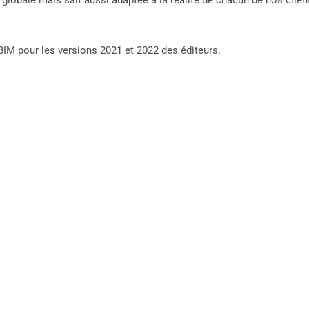
globale mais sait aussi adaptée à la réalité de chacun de nos clien
IM pour les versions 2021 et 2022 des éditeurs.