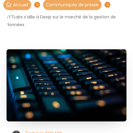
Accueil
Communiqués de presse

5
5
TFTLabs s’allie à Dexip sur le marché de la gestion de
données