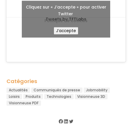
Cliquez sur « J’accepte » pour activer
Twitter
Tweets by TFTLabs
Politique de cookies
J’accepte
Catégories
Actualités
Communiqués de presse
Jobmobility
Loisirs
Produits
Technologies
Visionneuse 3D
Visionneuse PDF
Facebook
LinkedIn
Twitter